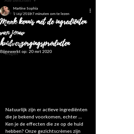
Alle berichten
Martine Sophia
Alle berichten
1 sep 2018
7 minuten om te lezen
Maak kennis met de ingrediënten
Beauty
van jouw
Waxing
huidverzorgingsproducten
Lifestyle
Bijgewerkt op:
20 mrt 2020
Vragen
Natuurlijk zijn er actieve ingrediënten 
die je bekend voorkomen, echter ... 
Ken je de effecten die ze op de huid 
hebben? Onze gezichtscrèmes zijn 