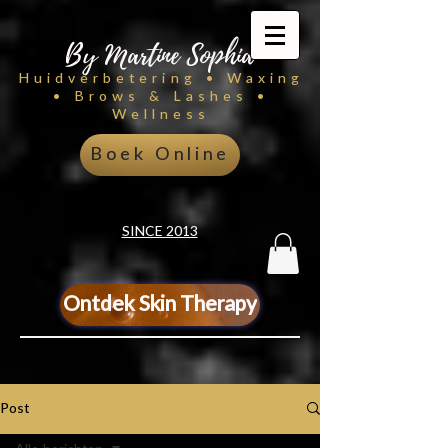
By Martine Sophia
Huidverbetering • Waxing
• Brows & Lashes •
Wellness
Boek Online
SINCE 2013
Ontdek Skin Therapy
Post