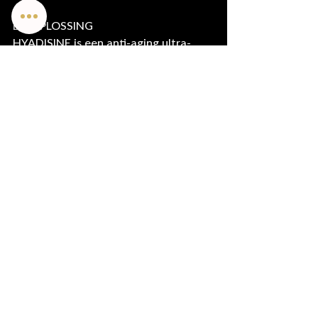
DE OPLOSSING
HYADISINE is een anti-aging ultra-
hydraterende actieve stof van marine 
oorsprong die 97% meer water in de 
huid behoudt dat hyaluronzuur bevat.
Deze krachtige actieve, biedt 
onmiddellijke en langdurige 
hydratatie, op hetzelfde moment dat 
de huid voorziet van een effectieve 
anti-aging zorg. 