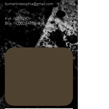
bymartinesophia@gmail.com
Kvk:
60881909
Btw: NL002348389B96
Brazilian Wax | Schoonheidssalon |
Wenkbrauwen