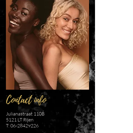
Contact info
Julianastraat 110B
5121 LT Rijen
T:
06-28429226