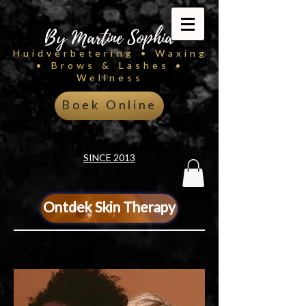
By Martine Sophia
Huidverbetering • Waxing
• Brows & Lashes •
Wellness
Boek Online
SINCE 2013
Ontdek Skin Therapy