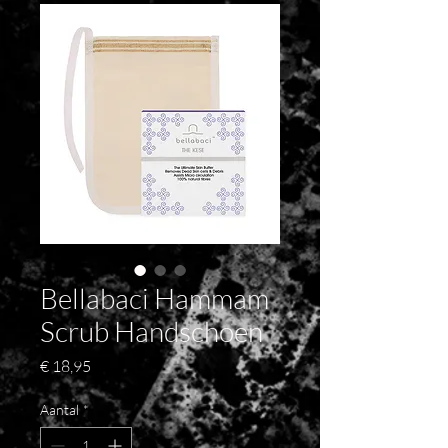
Bellabaci Hammam
Scrub Handschoen
Prijs
€ 18,95
Aantal
*