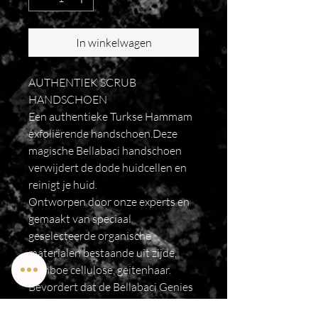
In winkelwagen
AUTHENTIEK SCRUB
HANDSCHOEN
Een authentieke Turkse Hammam
exfoliërende handschoen.Deze
magische Bellabaci handschoen
verwijdert de dode huidcellen en
reinigt je huid.
Ontworpen door onze experts en
gemaakt van speciaal
geselecteerde organische
materialen bestaande uit zijde,
bamboe cellulose, geitenhaar.
Bevordert dat de Bellabaci Genies
dieper in de huid binnendringen en