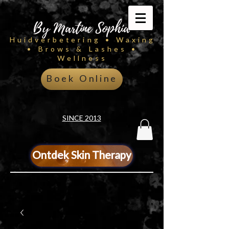
By Martine Sophia
Huidverbetering • Waxing
• Brows & Lashes •
Wellness
Boek Online
SINCE 2013
Ontdek Skin Therapy