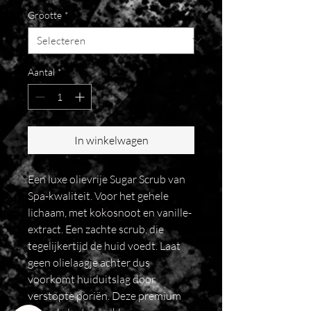
Grootte
*
Aantal
*
In winkelwagen
Een luxe olievrije Sugar Scrub van
Spa-kwaliteit. Voor het gehele
lichaam, met kokosnoot en vanille-
extract. Een zachte scrub, die
tegelijkertijd de huid voedt. Laat
geen olielaagje achter dus
voorkomt huiduitslag door
verstopte poriën. Deze premium