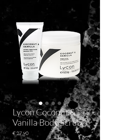
Lycon Coconut &
Vanilla Body Scrub
Prijs
€ 27,90