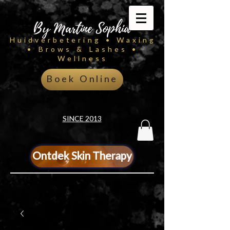
By Martine Sophia
Huidverbetering • Waxing
• Brows & Lashes •
Wellness
Boek Online
SINCE 2013
Ontdek Skin Therapy