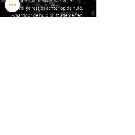
formule laat geen kleverige en
korrelige restjes achter op de huid,
waardoor de huid blijft ademen en
vuil kan afvoeren. Excellent tegen
ingegroeide haartjes, gebruik na
het waxen of scheren. Hydrateer
de huid na het scrubben met
LYCON Coconut & Vanilla Hand &
Body Lotion.
​Brazilian wax / Rijen / Schoonheidsspecialist
/Schoonheidsbehandelingen
© Copyright
2013 - 2026
By
Martine Sophia.
Privacy
Algemene voorwaarden
Terms & Conditions