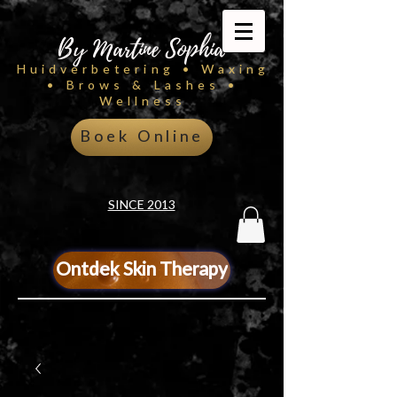
By Martine Sophia
Huidverbetering • Waxing
• Brows & Lashes •
Wellness
Boek Online
SINCE 2013
Ontdek Skin Therapy