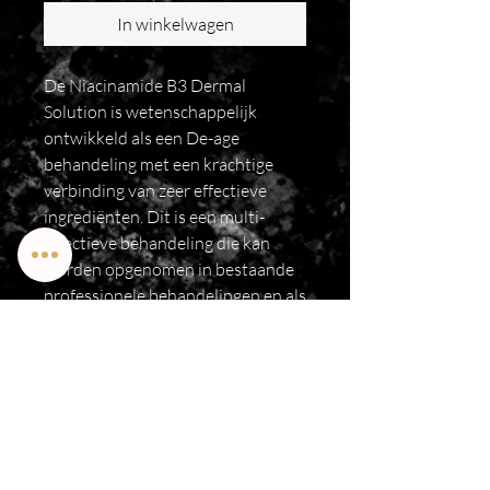
In winkelwagen
De Niacinamide B3 Dermal
Solution is wetenschappelijk
ontwikkeld als een De-age
behandeling met een krachtige
verbinding van zeer effectieve
ingrediënten. Dit is een multi-
effectieve behandeling die kan
worden opgenomen in bestaande
professionele behandelingen en als
een professionele
thuisbehandeling.
​Brazilian wax / Rijen / Schoonheidsspecialist
/Schoonheidsbehandelingen