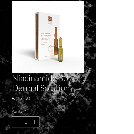
Niacinamide B3
Dermal Solution
Prijs
€ 116,50
Aantal
*