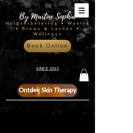
By Martine Sophia
Huidverbetering • Waxing
• Brows & Lashes •
Wellness
Boek Online
SINCE 2013
Ontdek Skin Therapy