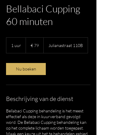
Bellabaci Cupping
60 minuten
79
euro
1 uur
1
€ 79
Julianastraat 110B
u
u
Nu boeken
Beschrijving van de dienst
Bellabaci Cupping behandeling is het meest
effectief als deze in kuurverband gevolgd
word. De Bellabaci Cupping behandeling kan
op het complete lichaam worden toegepast.
Maak een keuze uit het te behandelen gebied