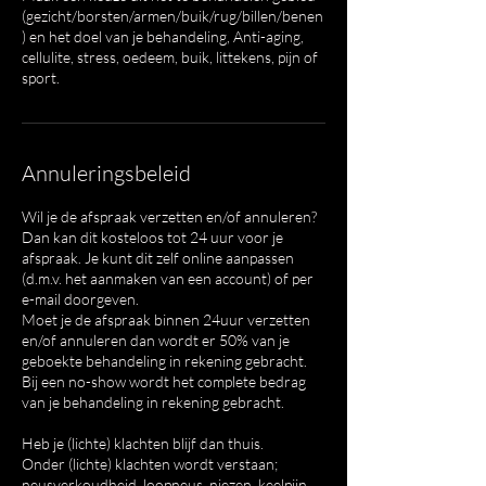
(gezicht/borsten/armen/buik/rug/billen/benen
) en het doel van je behandeling, Anti-aging,
cellulite, stress, oedeem, buik, littekens, pijn of
sport.
Annuleringsbeleid
Wil je de afspraak verzetten en/of annuleren?
Dan kan dit kosteloos tot 24 uur voor je
afspraak. Je kunt dit zelf online aanpassen
(d.m.v. het aanmaken van een account) of per
e-mail doorgeven.
Moet je de afspraak binnen 24uur verzetten
en/of annuleren dan wordt er 50% van je
geboekte behandeling in rekening gebracht.
Bij een no-show wordt het complete bedrag
van je behandeling in rekening gebracht.
Heb je (lichte) klachten blijf dan thuis.
Onder (lichte) klachten wordt verstaan;
neusverkoudheid, loopneus, niezen, keelpijn,