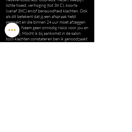
lichte hoest, verhoging (tot 38 C), koorts
(vanaf 38C) en/of benauwdheid klachten. Ook
als dit betekent dat jij een afspraak hebt
gemaakt en die binnen 24 uur moet afzeggen
doe dat. Neem geen onnodig risico voor jou en
voor mij. Mocht ik bij aankomst in de salon
toch klachten constateren ben ik genoodzaakt
de behandeling direct te annuleren. Hebben
mensen in je gezin klachten, blijf dan ook thuis.
Contactgegevens
Julianastraat 110B, Rijen, NB 5121 LT, NLD
​Brazilian wax / Rijen / Schoonheidsspecialist
/Schoonheidsbehandelingen