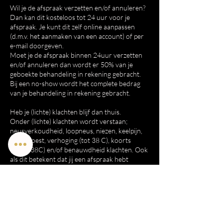
Wil je de afspraak verzetten en/of annuleren?
Dan kan dit kosteloos tot 24 uur voor je
afspraak. Je kunt dit zelf online aanpassen
(d.m.v. het aanmaken van een account) of per
e-mail doorgeven.
Moet je de afspraak binnen 24uur verzetten
en/of annuleren dan wordt er 50% van je
geboekte behandeling in rekening gebracht.
Bij een no-show wordt het complete bedrag
van je behandeling in rekening gebracht.
Heb je (lichte) klachten blijf dan thuis.
Onder (lichte) klachten wordt verstaan;
neusverkoudheid, loopneus, niezen, keelpijn,
lichte hoest, verhoging (tot 38 C), koorts
(vanaf 38C) en/of benauwdheid klachten. Ook
als dit betekent dat jij een afspraak hebt
gemaakt en die binnen 24 uur moet afzeggen
doe dat. Neem geen onnodig risico voor jou en
voor mij. Mocht ik bij aankomst in de salon
toch klachten constateren ben ik genoodzaakt
de behandeling direct te annuleren. Hebben
mensen in je gezin klachten, blijf dan ook thuis.