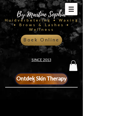
By Martine Sophia
Huidverbetering • Waxing
• Brows & Lashes •
Wellness
Boek Online
SINCE 2013
Ontdek Skin Therapy