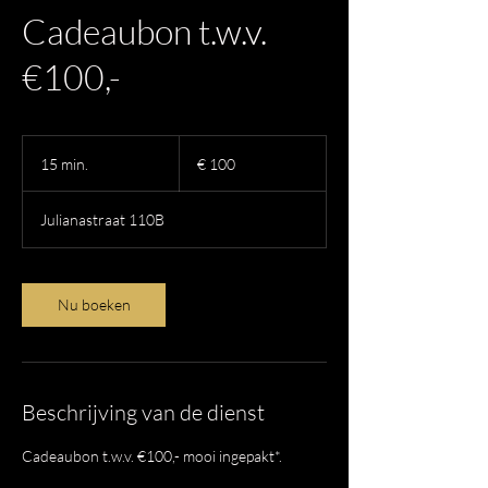
Cadeaubon t.w.v.
€100,-
100
euro
15 min.
1
€ 100
5
m
Julianastraat 110B
i
n
.
Nu boeken
Beschrijving van de dienst
Cadeaubon t.w.v. €100,- mooi ingepakt*.