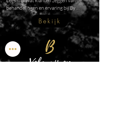
Lees hier wat klanten zeggen van de 
behandelingen en ervaring bij By 
Martine Sophia.
Bekijk
B
Volg mij op
Facebook
Instagram
TikTok
YouTube