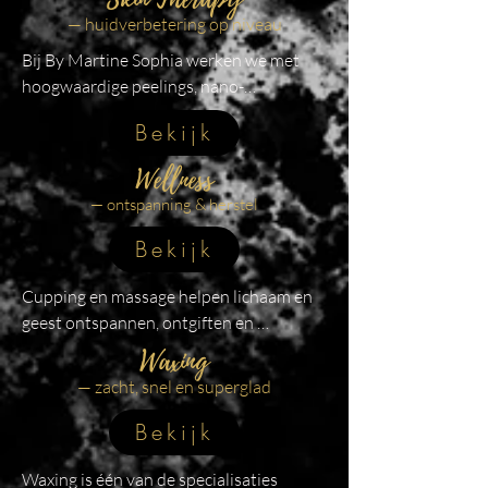
— huidverbetering op niveau
Bij By Martine Sophia werken we met 
hoogwaardige peelings, nano-
technologie en resultaatgerichte 
Bekijk
huidbehandelingen.

Voor een huid die zichtbaar frisser, 
Wellness
gladder en stralender wordt — zonder 
— ontspanning & herstel
agressieve aanpak.
Bekijk
Cupping en massage helpen lichaam en 
geest ontspannen, ontgiften en 
herstellen.

Waxing
Ideaal bij stress, gespannen spieren en 
— zacht, snel en superglad
behoefte aan diepe rust.
Bekijk
Waxing is één van de specialisaties 