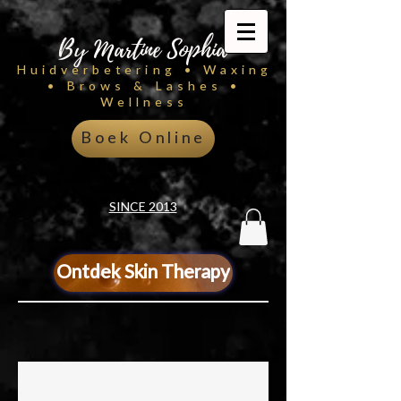
By Martine Sophia
Huidverbetering • Waxing
• Brows & Lashes •
Wellness
Boek Online
SINCE 2013
Ontdek Skin Therapy