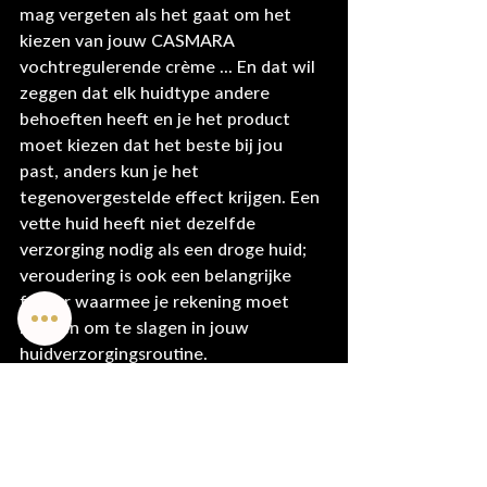
mag vergeten als het gaat om het 
kiezen van jouw CASMARA 
vochtregulerende crème ... En dat wil 
zeggen dat elk huidtype andere 
behoeften heeft en je het product 
moet kiezen dat het beste bij jou 
past, anders kun je het 
tegenovergestelde effect krijgen. Een 
vette huid heeft niet dezelfde 
verzorging nodig als een droge huid; 
veroudering is ook een belangrijke 
factor waarmee je rekening moet 
houden om te slagen in jouw 
huidverzorgingsroutine.
Om je een beetje te helpen met het 
verkiezingsproces, biedt CASMARA 
een 
geautomatiseerde diagnose
, 
waarbij je het beste product voor 