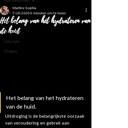
Alle berichten
Martine Sophia
Alle berichten
9 okt 2020
5 minuten om te lezen
Het belang van het hydrateren van
Beauty
de huid
Waxing
Lifestyle
Vragen
Het belang van het hydrateren 
van de huid.
Uitdroging is de belangrijkste oorzaak 
van veroudering en gebrek aan 