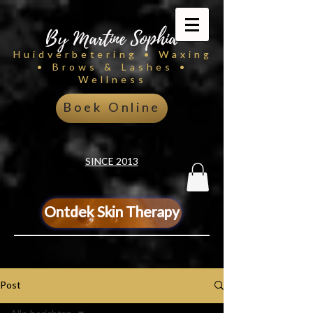
By Martine Sophia
Huidverbetering • Waxing
• Brows & Lashes •
Wellness
Boek Online
SINCE 2013
Ontdek Skin Therapy
Post