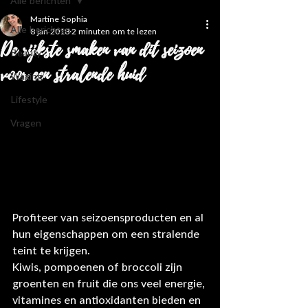
Alle berichten
Martine Sophia
Alle berichten
8 jan 2018
2 minuten om te lezen
De rijkste smaken van dit seizoen
Beauty
voor een stralende huid
Waxing
Lifestyle
Vragen
Profiteer van seizoensproducten en al 
hun eigenschappen om een stralende 
teint te krijgen.
Kiwis, pompoenen of broccoli zijn 
groenten en fruit die ons veel energie, 
vitamines en antioxidanten bieden en 