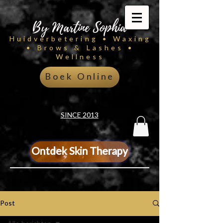
By Martine Sophia
Huidverbetering • Waxing
• Brows & Lashes •
Wellness
Boek Online
SINCE 2013
Ontdek Skin Therapy
Post